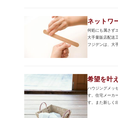
ネットワ
何処にも属さず
大手量販店配送
フジデンは、大手
希望を叶
ハウジングメッ
す。住宅メーカ
す。また新しく出