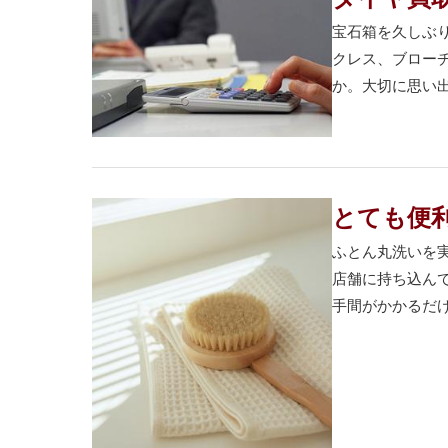
宝石箱を久しぶ
クレス、ブロー
か。大切に思い出
とても便
ふとん丸洗いを
店舗に持ち込ん
手間がかかるだけ