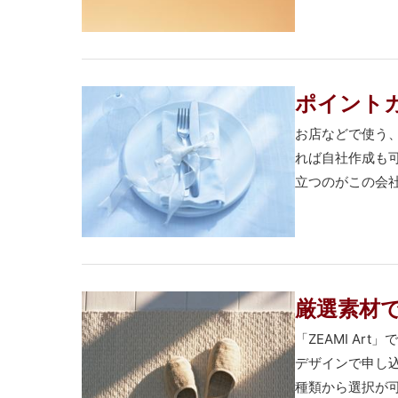
ポイント
お店などで使う
れば自社作成も
立つのがこの会社
厳選素材
「ZEAMI A
デザインで申し
種類から選択が可能