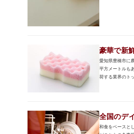
豪華で新
愛知県豊橋市に農
平方メートルも
荷する業界のトッ
全国のデ
和食をベースと